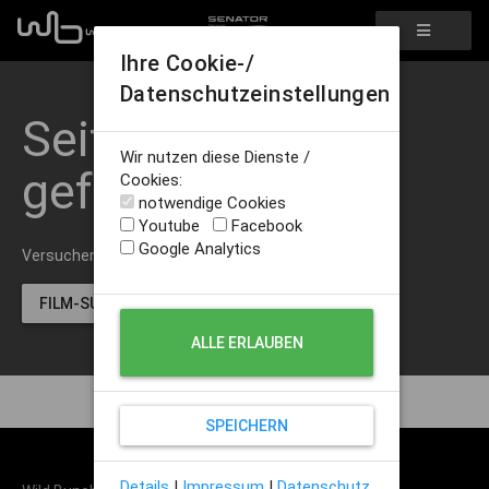
Ihre Cookie-/
Datenschutzeinstellungen
Seite nicht
Wir nutzen diese Dienste /
gefunden
Cookies:
notwendige Cookies
Youtube
Facebook
Google Analytics
Versuchen Sie unsere Film-Suche.
FILM-SUCHE STARTEN
ALLE ERLAUBEN
SPEICHERN
Details
|
Impressum
|
Datenschutz