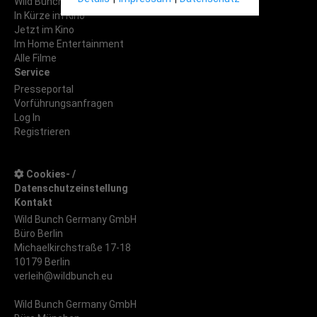
Wild Bunch Filme
In Kürze im Kino
Jetzt im Kino
Im Home Entertainment
Alle Filme
Service
Presseportal
Vorführungsanfragen
Log In
Registrieren
Cookies- /
Datenschutzeinstellung
Kontakt
Wild Bunch Germany GmbH
Büro Berlin
Michaelkirchstraße 17-18
10179 Berlin
verleih@wildbunch.eu
Wild Bunch Germany GmbH