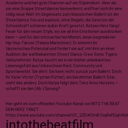
Academy und hat gute Chancen auf ein Stipendium. Aber als
sie eine Gruppe Streetdancer kennenlernt, eröffnet sich ihr eine
völlig neue Welt: Im Gegensatz zum klassischen Ballett ist der
Streetdance frei und explosiv, ohne Regeln, die Gesetze der
Schwerkraft scheinen außer Kraft gesetzt. Katyas Herz fängt
Feuer für den neuen Style, wo sie all ihre Emotionen ausdrücken
kann – und für den introvertierten Marlon, einen begnadeten
Hip-Hop-Tänzer (Yalany Marschner). Er erkennt ihr
tänzerisches Potenzial und fordert sie auf, mit ihm an einer
Audition der weltbekannten Street-Dance-Crew Sonic Tigers
teilzunehmen. Katya taucht ein in ein bisher unbekanntes
Lebensgefühl aus Unbeschwertheit, Community und
Spontaneität. Sie ahnt: Sie kann nicht zurück zum Ballett. Doch
ihr Vater Victor (Trystan Pütter), ein berühmter Ballett-Star,
sieht das anders. Doch Katya folgt dem Tanz ihres Herzens –
schafft sie den (Ab-) Sprung?
Hier geht es zum offiziellen Youtube-Kanal von INTO THE BEAT -
DEIN HERZ TANZT:
https://www.youtube.com/channel/UC_2ZErKOmB7oqReFEejhVkA
intothebeatfilm