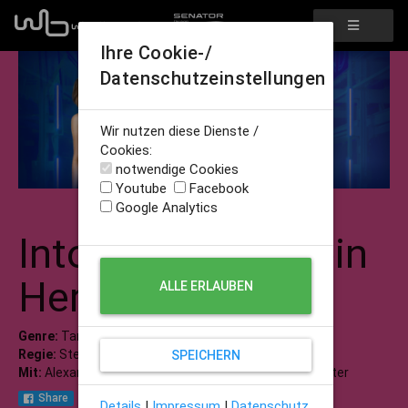
Ihre Cookie-/
Datenschutzeinstellungen
Wir nutzen diese Dienste /
Cookies:
notwendige Cookies
Youtube
Facebook
Google Analytics
Into the Beat - Dein
Herz tanzt
ALLE ERLAUBEN
Genre:
Tanzfilm
Regie:
Stefan Westerwelle
SPEICHERN
Mit:
Alexandra Pfeifer, Yalany Marschner, Trystan Pütter
Share
Details
|
Impressum
|
Datenschutz