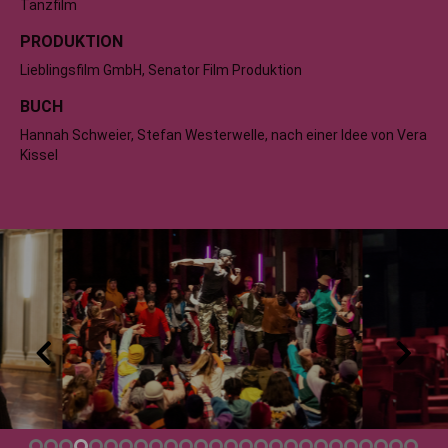
Tanzfilm
PRODUKTION
Lieblingsfilm GmbH, Senator Film Produktion
BUCH
Hannah Schweier, Stefan Westerwelle, nach einer Idee von Vera
Kissel