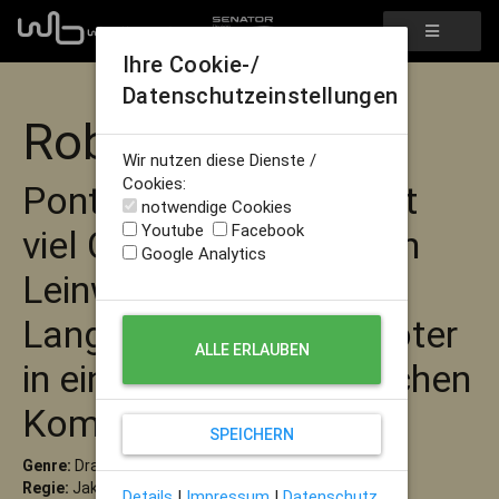
Ihre Cookie-/
Datenschutzeinstellungen
Robot & Frank
Wir nutzen diese Dienste /
Cookies:
Pontiert und witzig - Mit
notwendige Cookies
Youtube
Facebook
viel Charme überzeugen
Google Analytics
Leinwandgröße Frank
Langella und sein Roboter
ALLE ERLAUBEN
in einer unwiederstehlichen
Komödie
SPEICHERN
Genre:
Drama
Regie:
Jake Schreier
Details
|
Impressum
|
Datenschutz