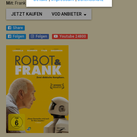
Mit:
Frank Langella, Susan Sarandon, James Marsden
JETZT KAUFEN
VOD ANBIETER
Share
Folgen
Folgen
Youtube 24800