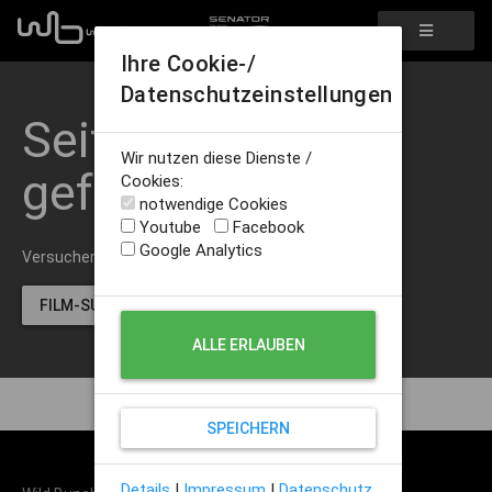
Ihre Cookie-/
Datenschutzeinstellungen
Seite nicht
Wir nutzen diese Dienste /
gefunden
Cookies:
notwendige Cookies
Youtube
Facebook
Google Analytics
Versuchen Sie unsere Film-Suche.
FILM-SUCHE STARTEN
ALLE ERLAUBEN
SPEICHERN
Details
|
Impressum
|
Datenschutz