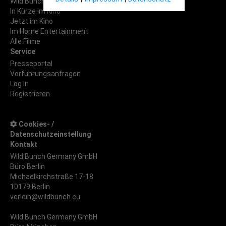
Wild Bunch Filme
In Kürze im Kino
Jetzt im Kino
Im Home Entertainment
Alle Filme
Service
Presseportal
Vorführungsanfragen
Log In
Registrieren
Cookies- /
Datenschutzeinstellung
Kontakt
Wild Bunch Germany GmbH
Büro Berlin
Michaelkirchstraße 17-18
10179 Berlin
verleih@wildbunch.eu
Wild Bunch Germany GmbH